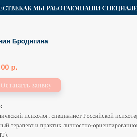
ЕСТВЕ
КАК МЫ РАБОТАЕМ
НАШИ СПЕЦИАЛ
ния Бродягина
,00
р.
Оставить заявку
:
нический психолог, специалист Российской психот
ный терапевт и практик личностно‑ориентированно
Т).