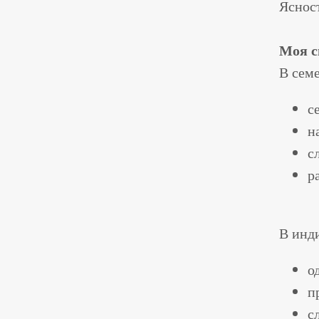
Ясност
Моя с
В сем
с
н
с
р
В инд
о
п
с