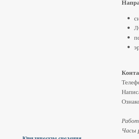
Напра
с
Л
п
э
Конт
Телеф
Напис
Ознак
Работ
Часы 
Юридические сведения