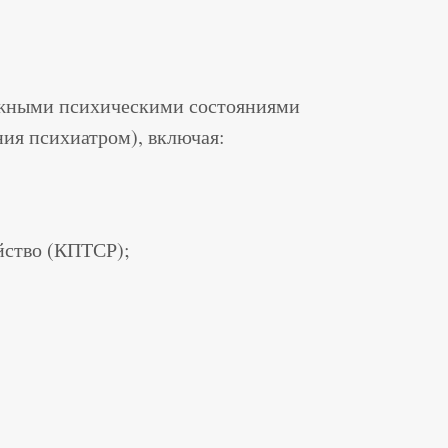
ожными психическими состояниями
ния психиатром), включая:
йство (КПТСР);
;