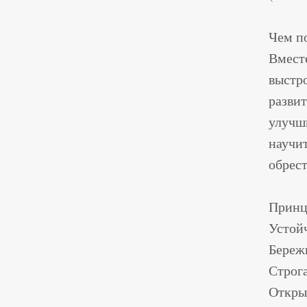
Чем п
Вмест
выстр
развит
улучш
научи
обрес
Принц
Устойч
Береж
Строг
Откры