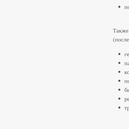
п
Также
(посл
г
п
к
п
б
р
т