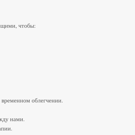
ющими, чтобы:
а временном облегчении.
жду нами.
апии.