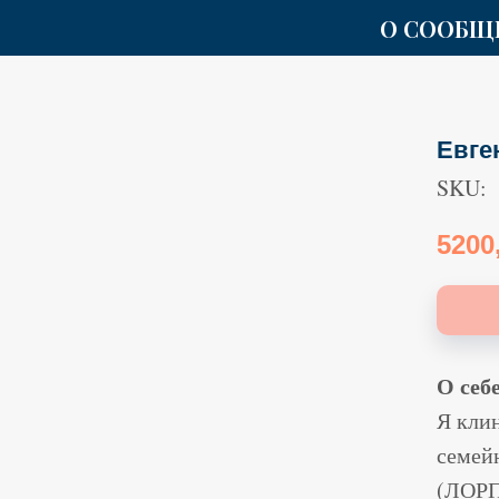
О СООБЩ
Евге
SKU:
5200
О себе
Я кли
семей
(ЛОРП